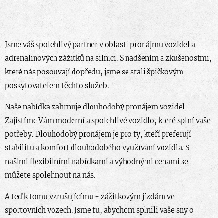
Jsme váš spolehlivý partner v oblasti pronájmu vozidel a
adrenalinových zážitků na silnici. S nadšením a zkušenostmi,
které nás posouvají dopředu, jsme se stali špičkovým
poskytovatelem těchto služeb.
Naše nabídka zahrnuje dlouhodobý pronájem vozidel.
Zajistíme Vám moderní a spolehlivé vozidlo, které splní vaše
potřeby. Dlouhodobý pronájem je pro ty, kteří preferují
stabilitu a komfort dlouhodobého využívání vozidla. S
našimi flexibilními nabídkami a výhodnými cenami se
můžete spolehnout na nás.
A teď k tomu vzrušujícímu - zážitkovým jízdám ve
sportovních vozech. Jsme tu, abychom splnili vaše sny o