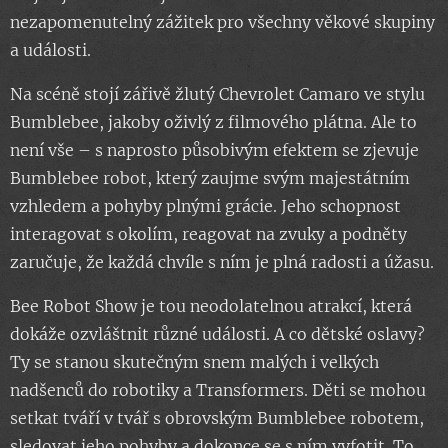
nezapomenutelný zážitek pro všechny věkové skupiny
a události.
Na scéně stojí zářivě žlutý Chevrolet Camaro ve stylu
Bumblebee, jakoby oživlý z filmového plátna. Ale to
není vše – s naprosto působivým efektem se zjevuje
Bumblebee robot, který zaujme svým majestátním
vzhledem a pohyby plnými grácie. Jeho schopnost
interagovat s okolím, reagovat na zvuky a podněty
zaručuje, že každá chvíle s ním je plná radosti a úžasu.
Bee Robot Show je tou neodolatelnou atrakcí, která
dokáže ozvláštnit různé události. A co dětské oslavy?
Ty se stanou skutečným snem malých i velkých
nadšenců do robotiky a Transformers. Děti se mohou
setkat tváří v tvář s obrovským Bumblebee robotem,
sledovat jeho pohyby a dokonce se s ním vyfotit. To